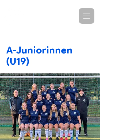
SV Agrippina-
Germania Köln
A-Juniorinnen
(U19)