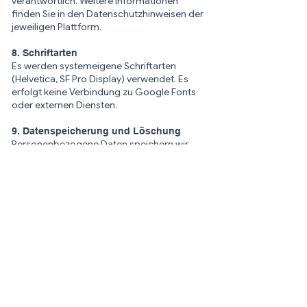
verantwortlich. Weitere Informationen
finden Sie in den Datenschutzhinweisen der
jeweiligen Plattform.
8. Schriftarten
Es werden systemeigene Schriftarten
(Helvetica, SF Pro Display) verwendet. Es
erfolgt keine Verbindung zu Google Fonts
oder externen Diensten.
9. Datenspeicherung und Löschung
Personenbezogene Daten speichern wir
nur so lange, wie sie für den Zweck
erforderlich sind. Daten aus Anfragen
löschen wir spätestens nach 12 Monaten,
sofern keine gesetzlichen
Aufbewahrungspflichten bestehen.
10. Rechte der betroffenen Personen
Sie haben folgende Rechte:
Auskunft nach Art. 15 DSGVO
Berichtigung nach Art. 16 DSGVO
Löschung nach Art. 17 DSGVO
Einschränkung der Verarbeitung nach Art.